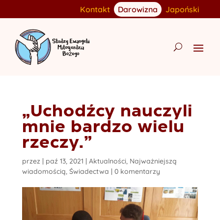
Kontakt
Darowizna
Japoński
„Uchodźcy nauczyli
mnie bardzo wielu
rzeczy.”
przez
|
paź 13, 2021
|
Aktualności
,
Najważniejszą
wiadomością
,
Świadectwa
|
0 komentarzy