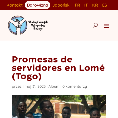
Kontakt
Darowizna
Japoński
FR
IT
KR
ES
Promesas de
servidores en Lomé
(Togo)
przez
|
maj 31, 2023
|
Album
|
0 komentarzy