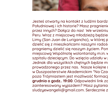
Jesteś otwarty na kontakt z ludźmi bard
Południowej i ich historie? Masz pragnieni
przez innych? Dołącz do nas!
We wrześniu
Peru.
Wraz z miejscową młodzieżą będzie
Limy (San Juan de Lurigancho), w której 
dzielić się z mieszkańcami naszymi radoś
pragniemy dzielić się naszym życiem.
Pon
miejscową Wspólnotę wolontariaty m.in.
szpitalu dziecięcym.
Do wzięcia udziału 
Jednak dla wszystkich chętnych będzie mo
prowadzonego przez nas.
Nasze kolejne 
w Duszpasterstwie Akademickim "Na Czar
poza Trójmiastem jest możliwość formac
grudnia o godz.. 19:00
. Odpowiedni link z
zainteresowany wyjazdem? Masz pytania?
sludzyewangelii@gmail.com. Serdecznie 