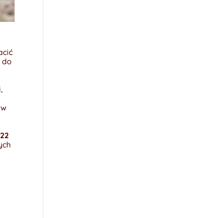
acić
y do
,
 w
022
ych