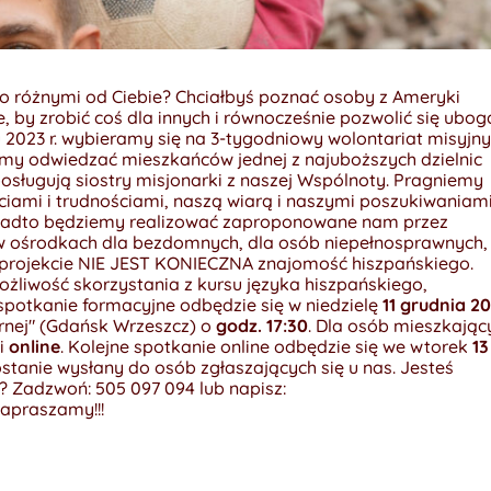
zo różnymi od Ciebie? Chciałbyś poznać osoby z Ameryki
e, by zrobić coś dla innych i równocześnie pozwolić się ubog
 2023 r. wybieramy się na 3-tygodniowy wolontariat misyjn
my odwiedzać mieszkańców jednej z najuboższych dzielnic
posługują siostry misjonarki z naszej Wspólnoty. Pragniemy
ciami i trudnościami, naszą wiarą i naszymi poszukiwaniami
adto będziemy realizować zaproponowane nam przez
 w ośrodkach dla bezdomnych, dla osób niepełnosprawnych,
w projekcie NIE JEST KONIECZNA znajomość hiszpańskiego.
żliwość skorzystania z kursu języka hiszpańskiego,
spotkanie formacyjne odbędzie się w niedzielę
11 grudnia 2
nej" (Gdańsk Wrzeszcz) o
godz. 17:30
. Dla osób mieszkając
ji
online
. Kolejne spotkanie online odbędzie się we wtorek
13
ostanie wysłany do osób zgłaszających się u nas. Jesteś
 Zadzwoń: 505 097 094 lub napisz:
zapraszamy!!!