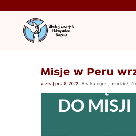
Misje w Peru wr
przez
|
paź 8, 2022
|
Bez kategorii
,
młodzież
,
Za