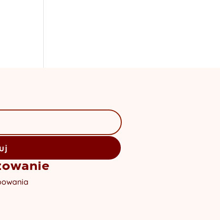
uj
żowanie
powania