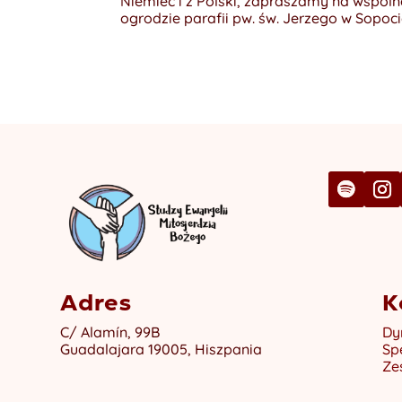
Niemiec i z Polski, zapraszamy na wspólne
ogrodzie parafii pw. św. Jerzego w Sopoc
Adres
K
C/ Alamín, 99B
Dy
Guadalajara 19005, Hiszpania
Sp
Ze