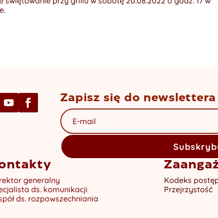
 świętowanie przy grillu w sobotę 20.08.2022 o godz. 17 w
ie.
Zapisz się do newslettera
Subskryb
ontakty
Zaanga
rektor generalny
Kodeks postę
ecjalista ds. komunikacji
Przejrzystość
spół ds. rozpowszechniania