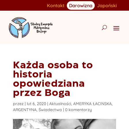
Kontakt
Darowizna
Japoński
Każda osoba to
historia
opowiedziana
przez Boga
przez
|
lut 6, 2020
|
Aktualności
,
AMERYKA ŁACINSKA
,
ARGENTYNA
,
Świadectwa
|
0 komentarzy