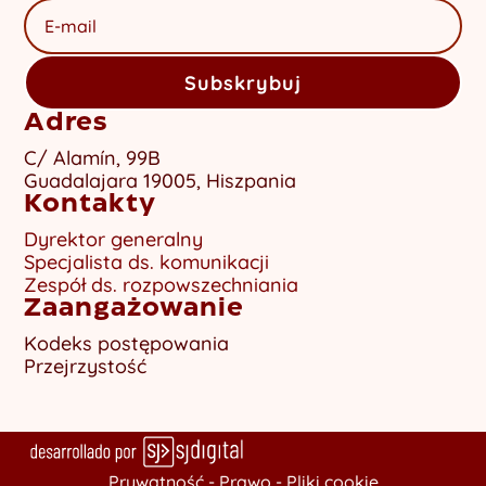
Subskrybuj
Adres
C/ Alamín, 99B
Guadalajara 19005, Hiszpania
Kontakty
Dyrektor generalny
Specjalista ds. komunikacji
Zespół ds. rozpowszechniania
Zaangażowanie
Kodeks postępowania
Przejrzystość
Prywatność -
Prawo
-
Pliki cookie