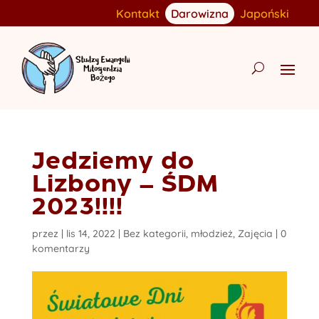
Kontakt
Darowizna
Japoński
Jedziemy do
Lizbony – ŚDM
2023!!!!
przez
|
lis 14, 2022
|
Bez kategorii
,
młodzież
,
Zajęcia
|
0
komentarzy