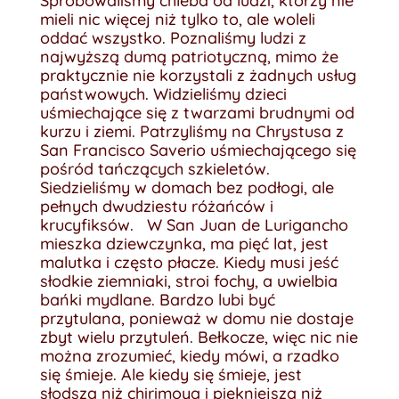
Spróbowaliśmy chleba od ludzi, którzy nie
mieli nic więcej niż tylko to, ale woleli
oddać wszystko. Poznaliśmy ludzi z
najwyższą dumą patriotyczną, mimo że
praktycznie nie korzystali z żadnych usług
państwowych. Widzieliśmy dzieci
uśmiechające się z twarzami brudnymi od
kurzu i ziemi. Patrzyliśmy na Chrystusa z
San Francisco Saverio uśmiechającego się
pośród tańczących szkieletów.
Siedzieliśmy w domach bez podłogi, ale
pełnych dwudziestu różańców i
krucyfiksów. W San Juan de Lurigancho
mieszka dziewczynka, ma pięć lat, jest
malutka i często płacze. Kiedy musi jeść
słodkie ziemniaki, stroi fochy, a uwielbia
bańki mydlane. Bardzo lubi być
przytulana, ponieważ w domu nie dostaje
zbyt wielu przytuleń. Bełkocze, więc nic nie
można zrozumieć, kiedy mówi, a rzadko
się śmieje. Ale kiedy się śmieje, jest
słodsza niż chirimoya i piękniejsza niż