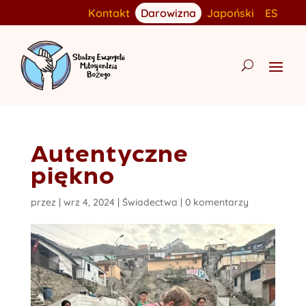
Kontakt
Darowizna
Japoński
ES
Autentyczne
piękno
przez
|
wrz 4, 2024
|
Świadectwa
|
0 komentarzy