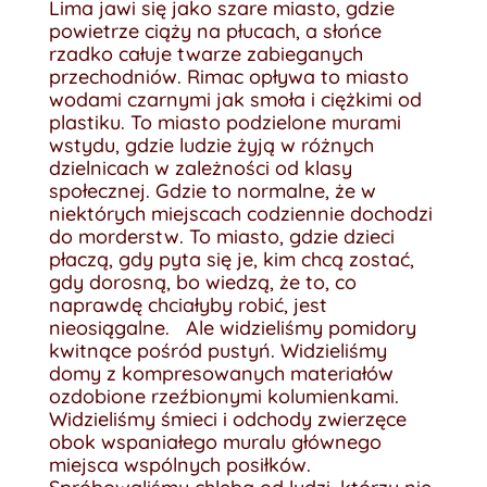
Lima jawi się jako szare miasto, gdzie
powietrze ciąży na płucach, a słońce
rzadko całuje twarze zabieganych
przechodniów. Rimac opływa to miasto
wodami czarnymi jak smoła i ciężkimi od
plastiku. To miasto podzielone murami
wstydu, gdzie ludzie żyją w różnych
dzielnicach w zależności od klasy
społecznej. Gdzie to normalne, że w
niektórych miejscach codziennie dochodzi
do morderstw. To miasto, gdzie dzieci
płaczą, gdy pyta się je, kim chcą zostać,
gdy dorosną, bo wiedzą, że to, co
naprawdę chciałyby robić, jest
nieosiągalne. Ale widzieliśmy pomidory
kwitnące pośród pustyń. Widzieliśmy
domy z kompresowanych materiałów
ozdobione rzeźbionymi kolumienkami.
Widzieliśmy śmieci i odchody zwierzęce
obok wspaniałego muralu głównego
miejsca wspólnych posiłków.