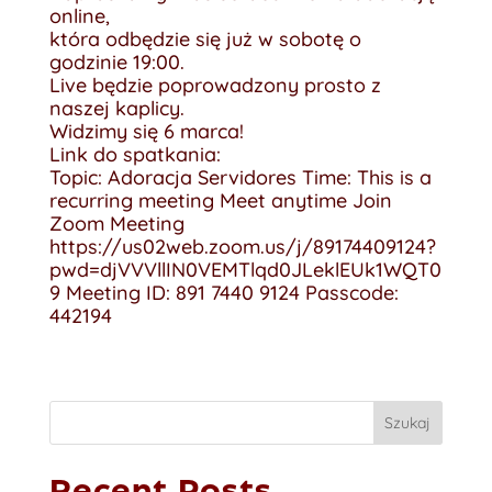
online,
która odbędzie się już w sobotę o
godzinie 19:00.
Live będzie poprowadzony prosto z
naszej kaplicy.
Widzimy się 6 marca!
Link do spatkania:
Topic: Adoracja Servidores Time: This is a
recurring meeting Meet anytime Join
Zoom Meeting
https://us02web.zoom.us/j/89174409124?
pwd=djVVVllIN0VEMTlqd0JLeklEUk1WQT0
9 Meeting ID: 891 7440 9124 Passcode:
442194
Szukaj