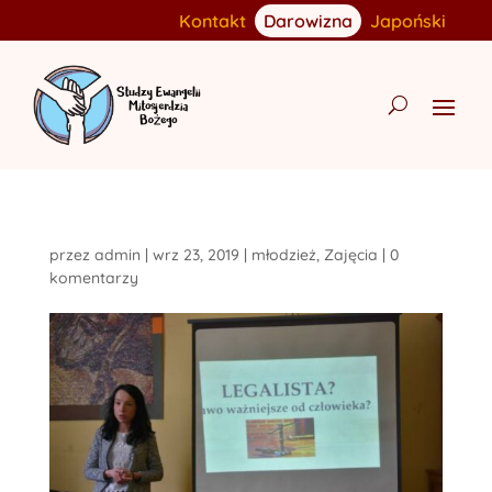
Kontakt
Darowizna
Japoński
przez
admin
|
wrz 23, 2019
|
młodzież
,
Zajęcia
|
0
komentarzy